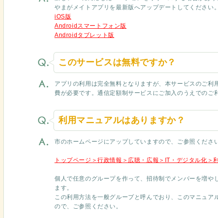
やまがメイトアプリを最新版へアップデートしてください
iOS版
Androidスマートフォン版
Androidタブレット版
このサービスは無料ですか？
アプリの利用は完全無料となりますが、本サービスのご利
費が必要です。通信定額制サービスにご加入のうえでのご
利用マニュアルはありますか？
市のホームページにアップしていますので、ご参照くださ
トップページ＞行政情報＞広聴・広報＞IT・デジタル化＞
個人で任意のグループを作って、招待制でメンバーを増や
ます。
この利用方法を一般グループと呼んでおり、このマニュア
ので、ご参照ください。