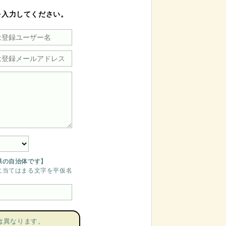
を入力してください。
県の自治体です】
に当てはまる文字を平仮名
は異なります。